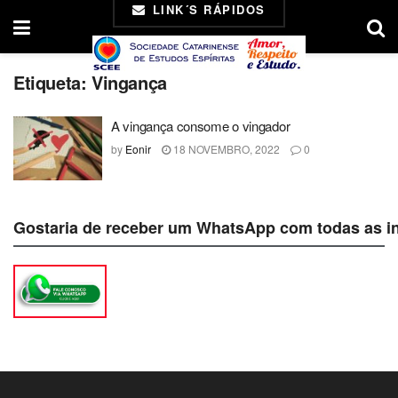
LINK´S RÁPIDOS
Etiqueta:
Vingança
A vingança consome o vingador
by
Eonir
18 NOVEMBRO, 2022
0
Gostaria de receber um WhatsApp com todas as i